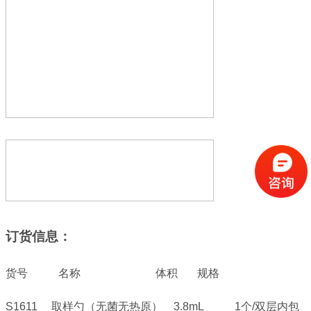
订货信息：
货号
名称
体积
规格
S1611
取样勺（无菌无热原）
3.8mL
1
个
/
双层内包