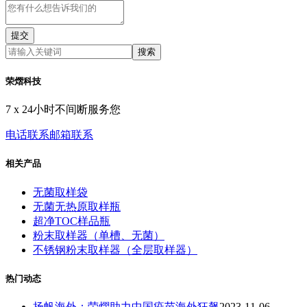
提交
搜索
荣熠科技
7 x 24小时不间断服务您
电话联系
邮箱联系
相关产品
无菌取样袋
无菌无热原取样瓶
超净TOC样品瓶
粉末取样器（单槽、无菌）
不锈钢粉末取样器（全层取样器）
热门动态
扬帆海外：荣熠助力中国疫苗海外狂飙
2023-11-06