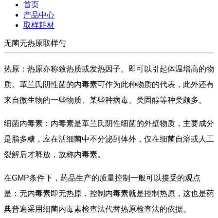
首页
产品中心
取样耗材
无菌无热原取样勺
热原：热原亦称致热质或发热因子。即可以引起体温增高的物
质。革兰氏阴性菌的内毒素可作为此种物质的代表，此外还有
来自微生物的一些物质、某些种病毒、类固醇等种类颇多。
细菌内毒素：内毒素是革兰氏阴性细菌的外壁物质，主要成分
是脂多糖，应在活细菌中不分泌到体外，仅在细菌自溶或人工
裂解后才释放，故称内毒素。
在
GMP
条件下，药品生产的质量控制一般可以接受的观点
是：无内毒素即无热原，控制内毒素就是控制热原，这也是药
典普遍采用细菌内毒素检查法代替热原检查法的依据。